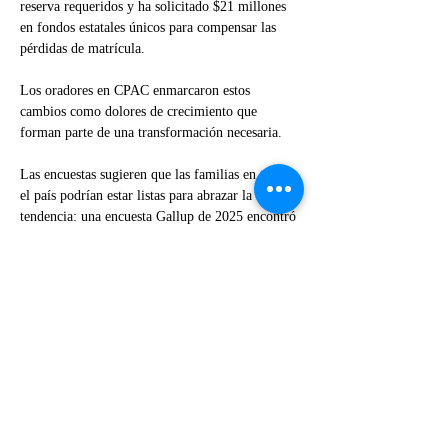
reserva requeridos y ha solicitado $21 millones 
en fondos estatales únicos para compensar las 
pérdidas de matrícula.
Los oradores en CPAC enmarcaron estos 
cambios como dolores de crecimiento que 
forman parte de una transformación necesaria.
Las encuestas sugieren que las familias en todo 
el país podrían estar listas para abrazar la 
tendencia: una encuesta Gallup de 2025 encontró 
que un mínimo histórico del 35% de los 
estadounidenses están satisfechos con la calidad 
de la educación K-12. Si bien los republicanos 
son los menos satisfechos con el estado de las 
escuelas del país, según la encuesta, la 
satisfacción de demócratas e independientes 
registrados con la educación K-12 también ha 
disminuido.
Los defensores de la elección escolar creen que 
ofrecer más opciones a los padres es la solución 